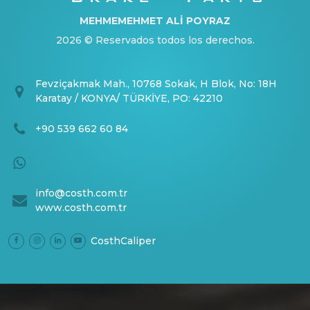
MEHMEMEHMET ALİ POYRAZ
2026 © Reservados todos los derechos.
Fevziçakmak Mah., 10768 Sokak, H Blok, No: 18H
Karatay / KONYA/ TÜRKİYE, PO: 42210
+90 539 662 60 84
info@costh.com.tr
www.costh.com.tr
CosthCaliper