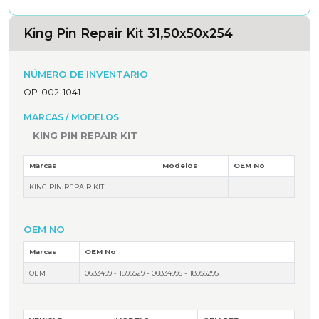
King Pin Repair Kit 31,50x50x254
NÚMERO DE INVENTARIO
OP-002-1041
MARCAS / MODELOS
KING PIN REPAIR KIT
Marcas
Modelos
OEM No
KING PIN REPAIR KIT
OEM NO
Marcas
OEM No
OEM
0683499 - 1895529 - 0683499S - 1895529S