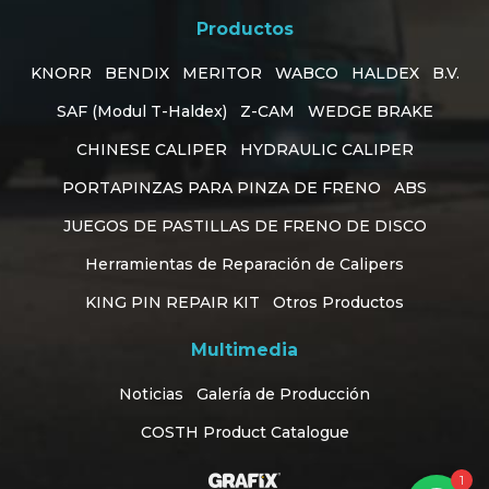
Productos
KNORR
BENDIX
MERITOR
WABCO
HALDEX
B.V.
SAF (Modul T-Haldex)
Z-CAM
WEDGE BRAKE
CHINESE CALIPER
HYDRAULIC CALIPER
PORTAPINZAS PARA PINZA DE FRENO
ABS
JUEGOS DE PASTILLAS DE FRENO DE DISCO
Herramientas de Reparación de Calipers
KING PIN REPAIR KIT
Otros Productos
Multimedia
Customer Support
online
Noticias
Galería de Producción
COSTH Product Catalogue
Diseño Web Konya
1