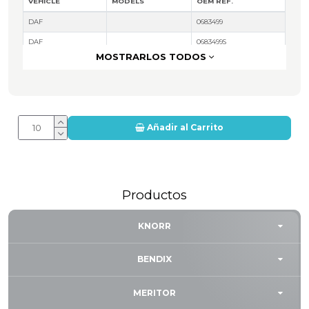
VEHICLE
MODELS
OEM REF.
DAF
0683499
DAF
0683499S
MOSTRARLOS TODOS
Añadir al Carrito
Productos
KNORR
BENDIX
MERITOR