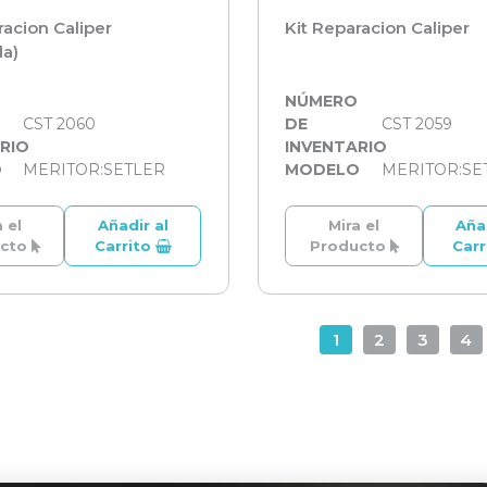
racion Caliper
Kit Reparacion Caliper
da)
O
NÚMERO
CST 2060
DE
CST 2059
RIO
INVENTARIO
O
MERITOR:SETLER
MODELO
MERITOR:SE
 el
Añadir al
Mira el
Aña
ucto
Carrito
Producto
Car
1
2
3
4