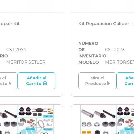
epair Kit
Kit Reparacion Caliper 
O
NÚMERO
CST 2074
DE
CST 2073
RIO
INVENTARIO
O
MERITOR:SETLER
MODELO
MERITOR:SE
 el
Añadir al
Mira el
Aña
ucto
Carrito
Producto
Car