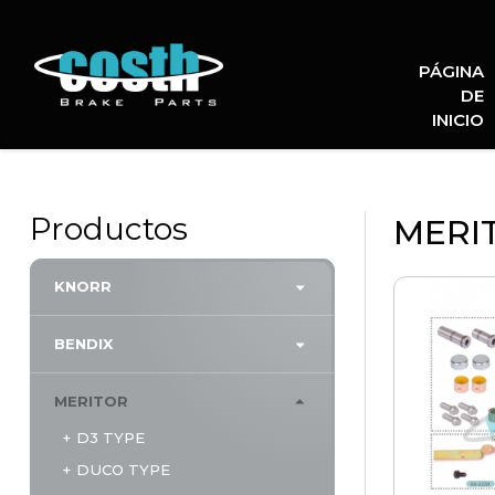
PÁGINA
Piezas de Freno Costh
DE
INICIO
Productos
MERI
KNORR
BENDIX
MERITOR
D3 TYPE
DUCO TYPE