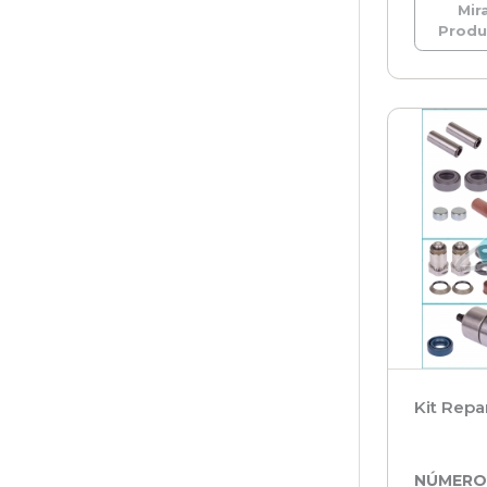
Mira
Prod
Kit Repa
NÚMER