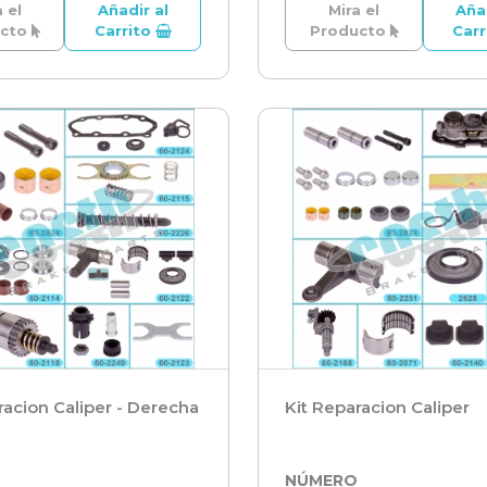
 el
Añadir al
Mira el
Aña
ucto
Carrito
Producto
Car
racion Caliper - Derecha
Kit Reparacion Caliper
O
NÚMERO