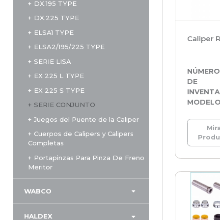
DX.195 TYPE
DX.225 TYPE
ELSA1 TYPE
Caliper R
ELSA2/195/225 TYPE
SERIE LISA
NÚMER
EX 225 L TYPE
DE
EX 225 S TYPE
INVENTA
MODEL
SERIE CONJUNTO
Juegos del Puente de la Caliper
Mira
Cuerpos de Calipers y Calipers
Prod
Completas
Portapinzas Para Pinza De Freno
Meritor
WABCO
HALDEX