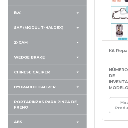
B.V.
SAF (MODUL T-HALDEX)
Z-CAM
Kit Repa
WEDGE BRAKE
NÚMER
CHINESE CALIPER
DE
INVENTA
HYDRAULIC CALIPER
MODEL
PORTAPINZAS PARA PINZA DE
Mira
FRENO
Prod
ABS