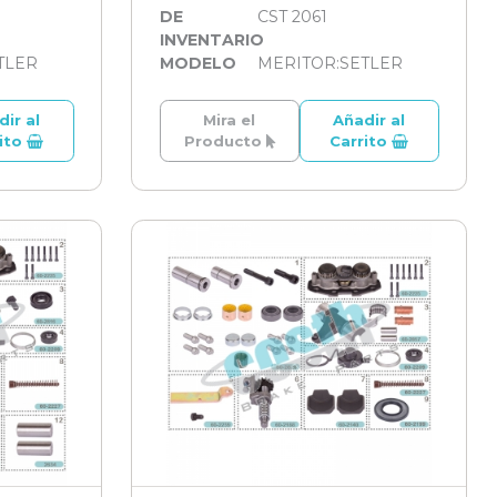
DE
CST 2061
INVENTARIO
TLER
MODELO
MERITOR:SETLER
dir al
Mira el
Añadir al
rito
Producto
Carrito