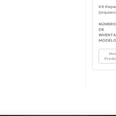
Kit Repa
(Izquier
NÚMER
DE
INVENTA
MODEL
Mira
Prod