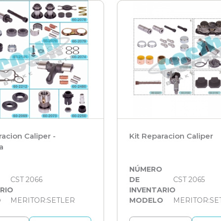
racion Caliper -
Kit Reparacion Caliper
a
O
NÚMERO
CST 2066
DE
CST 2065
RIO
INVENTARIO
O
MERITOR:SETLER
MODELO
MERITOR:SE