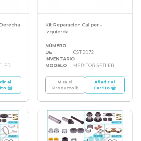
- Derecha
Kit Reparacion Caliper -
Izquierda
NÚMERO
DE
CST 2072
INVENTARIO
TLER
MODELO
MERITOR:SETLER
dir al
Mira el
Añadir al
rito
Producto
Carrito