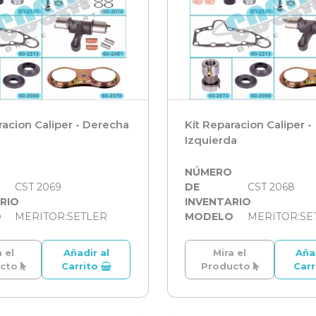
racion Caliper - Derecha
Kit Reparacion Caliper -
Izquierda
O
NÚMERO
CST 2069
DE
CST 2068
RIO
INVENTARIO
O
MERITOR:SETLER
MODELO
MERITOR:SE
 el
Añadir al
Mira el
Aña
ucto
Carrito
Producto
Car