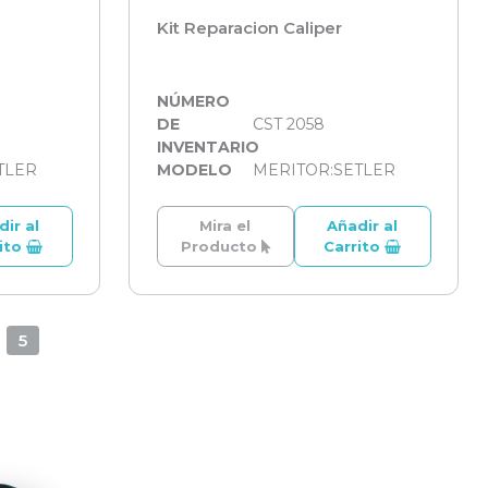
Kit Reparacion Caliper
NÚMERO
DE
CST 2058
INVENTARIO
TLER
MODELO
MERITOR:SETLER
dir al
Mira el
Añadir al
rito
Producto
Carrito
5