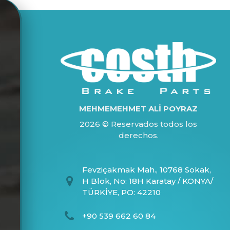
MEHMEMEHMET ALİ POYRAZ
2026 © Reservados todos los
derechos.
Fevziçakmak Mah., 10768 Sokak,
H Blok, No: 18H Karatay / KONYA/
TÜRKİYE, PO: 42210
+90 539 662 60 84