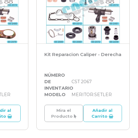
Kit Reparacion Caliper - Derecha
NÚMERO
DE
CST 2067
INVENTARIO
TLER
MODELO
MERITOR:SETLER
dir al
Mira el
Añadir al
rito
Producto
Carrito