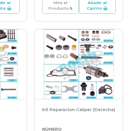
dir al
Mira el
Añadir al
rito
Producto
Carrito
Kit Reparacion Caliper (Derecha)
NÚMERO