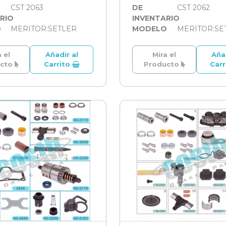
CST 2063
DE
CST 2062
RIO
INVENTARIO
O
MERITOR:SETLER
MODELO
MERITOR:SE
 el
Añadir al
Mira el
Aña
ucto
Carrito
Producto
Car