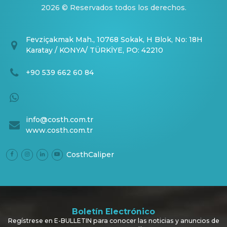
2026 © Reservados todos los derechos.
Fevziçakmak Mah., 10768 Sokak, H Blok, No: 18H
Karatay / KONYA/ TÜRKİYE, PO: 42210
+90 539 662 60 84
info@costh.com.tr
www.costh.com.tr
CosthCaliper
Boletín Electrónico
Regístrese en E-BULLETIN para conocer las noticias y anuncios de