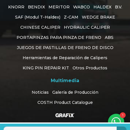
KNORR
BENDIX
MERITOR
WABCO
HALDEX
B.V.
SAF (Modul T-Haldex)
Z-CAM
WEDGE BRAKE
CHINESE CALIPER
HYDRAULIC CALIPER
PORTAPINZAS PARA PINZA DE FRENO
ABS
JUEGOS DE PASTILLAS DE FRENO DE DISCO
Herramientas de Reparación de Calipers
KING PIN REPAIR KIT
Otros Productos
Multimedia
Customer Support
online
Noticias
Galería de Producción
COSTH Product Catalogue
Diseño Web Konya
1