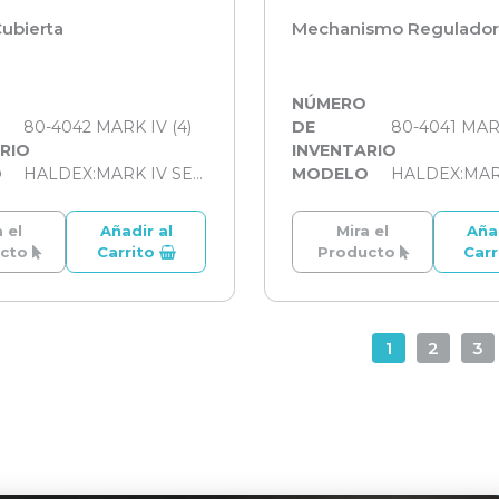
Cubierta
Mechanismo Regulador 
O
NÚMERO
80-4042 MARK IV (4)
DE
80-4041 MARK
RIO
INVENTARIO
O
HALDEX:MARK IV SERİSİ
MODELO
 el
Añadir al
Mira el
Aña
ucto
Carrito
Producto
Car
1
2
3