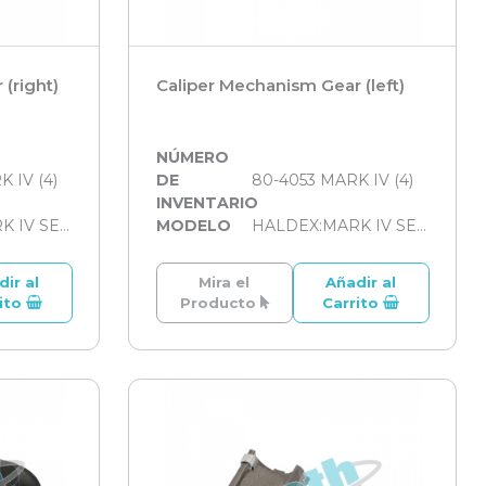
(right)
Caliper Mechanism Gear (left)
NÚMERO
 IV (4)
DE
80-4053 MARK IV (4)
INVENTARIO
HALDEX:MARK IV SERİSİ
MODELO
HALDEX:MARK IV SERİSİ
dir al
Mira el
Añadir al
rito
Producto
Carrito