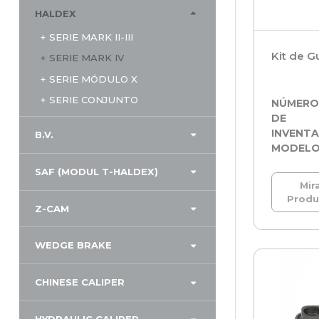
HALDEX
SERIE MARK II-III
Kit de G
SERIE MARK IV
SERIE MÓDULO X
SERIE CONJUNTO
NÚMER
DE
INVENTA
B.V.
MODEL
SAF (MODUL T-HALDEX)
Mira
Prod
Z-CAM
WEDGE BRAKE
CHINESE CALIPER