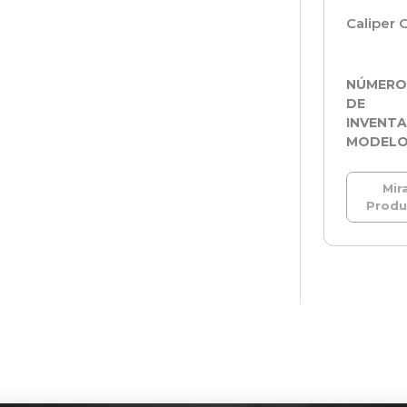
Caliper 
NÚMER
DE
INVENTA
MODEL
Mira
Prod