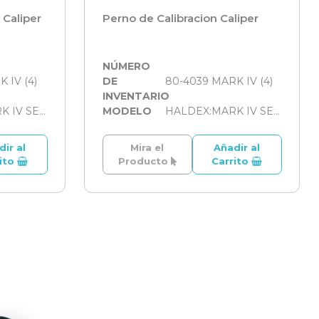
Caliper
Perno de Calibracion Caliper
NÚMERO
 IV (4)
DE
80-4039 MARK IV (4)
INVENTARIO
HALDEX:MARK IV SERİSİ
MODELO
HALDEX:MARK IV SERİSİ
dir al
Mira el
Añadir al
rito
Producto
Carrito