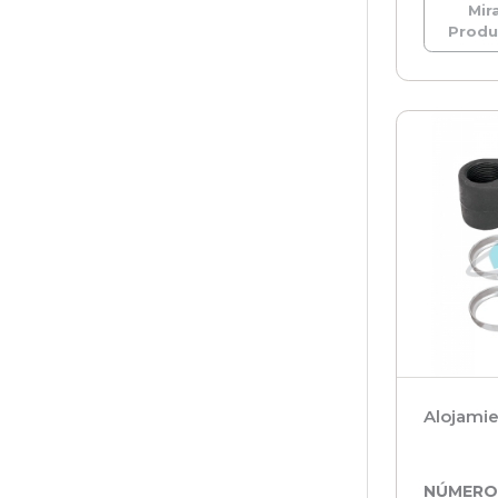
Mira
Prod
Alojamie
NÚMER