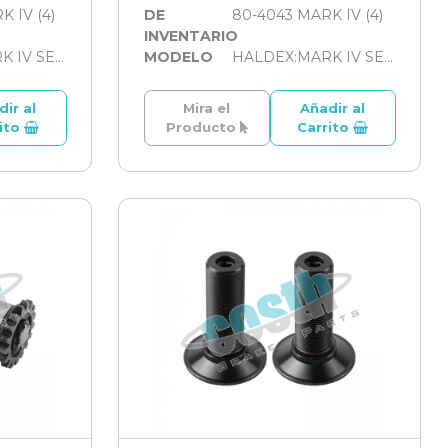
 IV (4)
DE
80-4043 MARK IV (4)
INVENTARIO
HALDEX:MARK IV SERİSİ
MODELO
HALDEX:MARK IV SERİSİ
dir al
Mira el
Añadir al
rito
Producto
Carrito