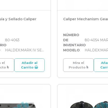
uía y Sellado Caliper
Caliper Mechanism Gear 
O
NÚMERO
80-4063
DE
80-4054 MARK
RIO
INVENTARIO
O
HALDEX:MARK IV SERİSİ
MODELO
 el
Añadir al
Mira el
Aña
ucto
Carrito
Producto
Car