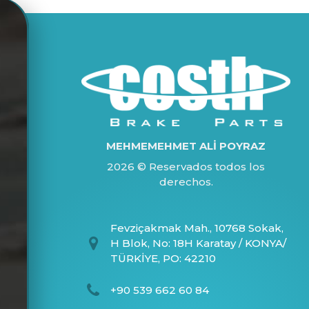
MEHMEMEHMET ALİ POYRAZ
2026 © Reservados todos los
derechos.
Fevziçakmak Mah., 10768 Sokak,
H Blok, No: 18H Karatay / KONYA/
TÜRKİYE, PO: 42210
+90 539 662 60 84