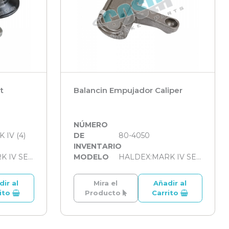
t
Balancin Empujador Caliper
NÚMERO
 IV (4)
DE
80-4050
INVENTARIO
HALDEX:MARK IV SERİSİ
MODELO
HALDEX:MARK IV SERİSİ
dir al
Mira el
Añadir al
rito
Producto
Carrito