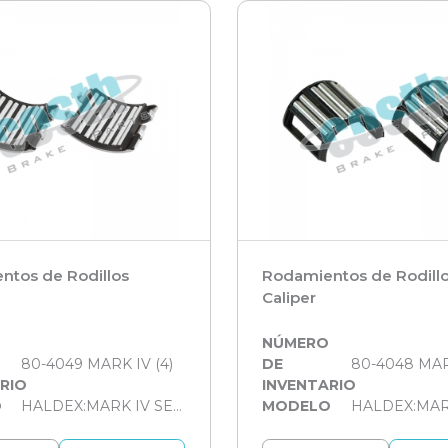
ntos de Rodillos
Rodamientos de Rodill
Caliper
O
NÚMERO
80-4049 MARK IV (4)
DE
80-4048 MARK
RIO
INVENTARIO
O
HALDEX:MARK IV SERİSİ
MODELO