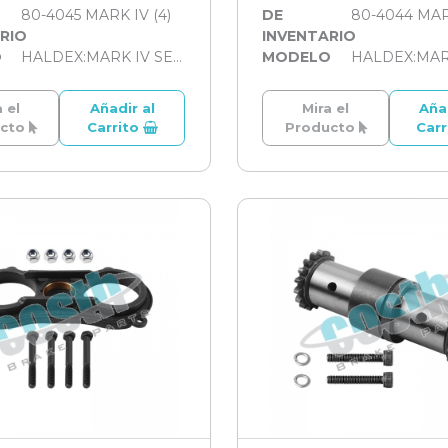
80-4045 MARK IV (4)
DE
80-4044 MARK
RIO
INVENTARIO
O
HALDEX:MARK IV SERİSİ
MODELO
 el
Añadir al
Mira el
Aña
ucto
Carrito
Producto
Car