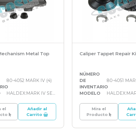
 Mechanism Metal Top
Caliper Tappet Repair Ki
O
NÚMERO
80-4052 MARK IV (4)
DE
80-4051 MARK
RIO
INVENTARIO
O
HALDEX:MARK IV SERİSİ
MODELO
 el
Añadir al
Mira el
Aña
ucto
Carrito
Producto
Car