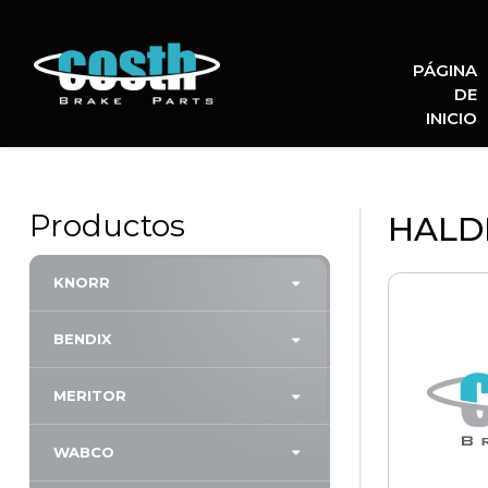
PÁGINA
Piezas de Freno Costh
DE
INICIO
Productos
HALDE
KNORR
BENDIX
MERITOR
WABCO