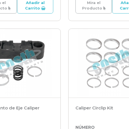
 el
Añadir al
Mira el
Aña
ucto
Carrito
Producto
Car
nto de Eje Caliper
Caliper Circlip Kit
O
NÚMERO