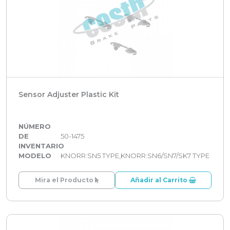
Sensor Adjuster Plastic Kit
NÚMERO
DE
50-1475
INVENTARIO
MODELO
KNORR:SN5 TYPE,KNORR:SN6/SN7/SK7 TYPE
Mira el Producto
Añadir al Carrito