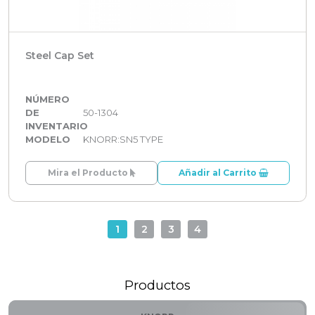
Steel Cap Set
NÚMERO
DE
50-1304
INVENTARIO
MODELO
KNORR:SN5 TYPE
Mira el Producto
Añadir al Carrito
1
2
3
4
Productos