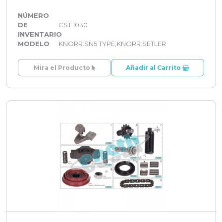
NÚMERO
DE
CST 1030
INVENTARIO
MODELO
KNORR:SN5 TYPE,KNORR:SETLER
Mira el Producto
Añadir al Carrito