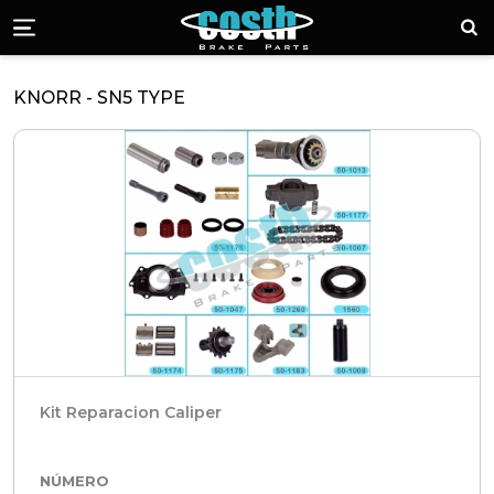
Piezas de Freno 
¡Lla
Menü
KNORR - SN5 TYPE
Kit Reparacion Caliper
NÚMERO