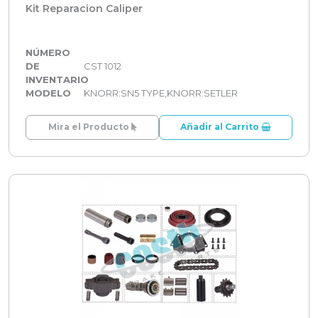
Kit Reparacion Caliper
NÚMERO
DE
CST 1012
INVENTARIO
MODELO
KNORR:SN5 TYPE,KNORR:SETLER
Mira el Producto
Añadir al Carrito