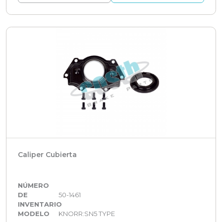
Caliper Cubierta
NÚMERO
DE
50-1461
INVENTARIO
MODELO
KNORR:SN5 TYPE