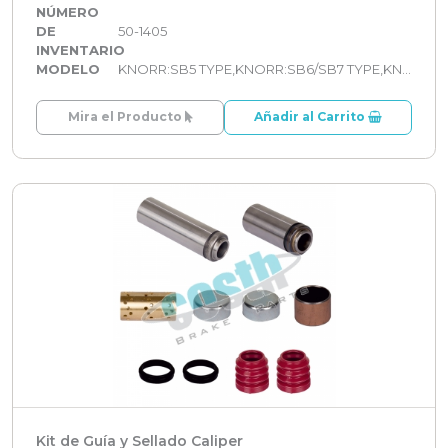
NÚMERO
DE
50-1405
INVENTARIO
MODELO
KNORR:SB5 TYPE,KNORR:SB6/SB7 TYPE,KNORR:SN5 TYPE,KNORR:SN6/SN7/SK7 TYPE,KNORR:SL7/SM7 TYPE
Mira el Producto
Añadir al Carrito
Kit de Guía y Sellado Caliper