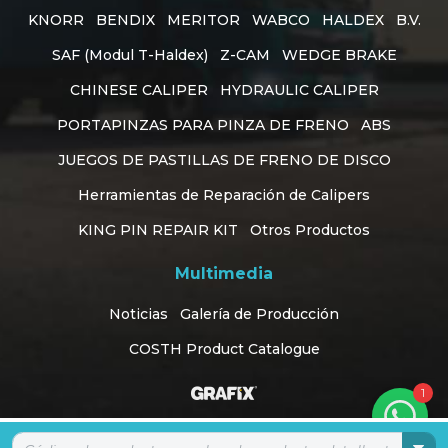
KNORR
BENDIX
MERITOR
WABCO
HALDEX
B.V.
SAF (Modul T-Haldex)
Z-CAM
WEDGE BRAKE
CHINESE CALIPER
HYDRAULIC CALIPER
PORTAPINZAS PARA PINZA DE FRENO
ABS
JUEGOS DE PASTILLAS DE FRENO DE DISCO
Herramientas de Reparación de Calipers
KING PIN REPAIR KIT
Otros Productos
Multimedia
Customer Support
online
Noticias
Galería de Producción
COSTH Product Catalogue
Diseño Web Konya
1