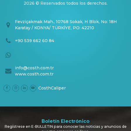
2026 © Reservados todos los derechos.
Fevziçakmak Mah., 10768 Sokak, H Blok, No: 18H
Karatay / KONYA/ TÜRKİYE, PO: 42210
+90 539 662 60 84
info@costh.com.tr
www.costh.com.tr
CosthCaliper
Boletín Electrónico
Regístrese en E-BULLETIN para conocer las noticias y anuncios de