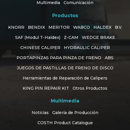
Multimedia
Comunicación
Productos
KNORR
BENDIX
MERITOR
WABCO
HALDEX
B.V.
SAF (Modul T-Haldex)
Z-CAM
WEDGE BRAKE
CHINESE CALIPER
HYDRAULIC CALIPER
PORTAPINZAS PARA PINZA DE FRENO
ABS
JUEGOS DE PASTILLAS DE FRENO DE DISCO
Herramientas de Reparación de Calipers
KING PIN REPAIR KIT
Otros Productos
Multimedia
Customer Support
online
Noticias
Galería de Producción
COSTH Product Catalogue