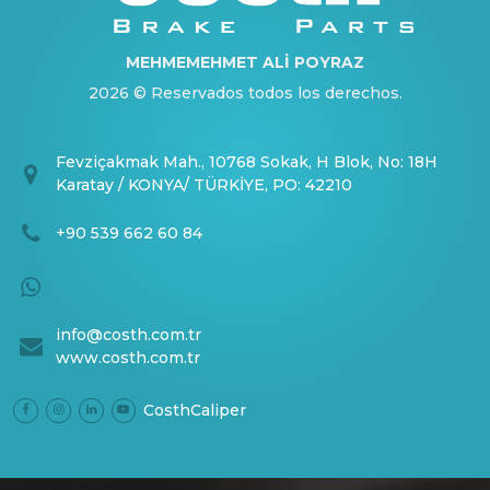
MEHMEMEHMET ALİ POYRAZ
2026 © Reservados todos los derechos.
Fevziçakmak Mah., 10768 Sokak, H Blok, No: 18H
Karatay / KONYA/ TÜRKİYE, PO: 42210
+90 539 662 60 84
info@costh.com.tr
www.costh.com.tr
CosthCaliper