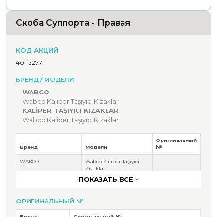
Скоба Суппорта - Правая
КОД АКЦИЙ
40-13277
БРЕНД / МОДЕЛИ
WABCO
Wabco Kaliper Taşıyıcı Kızaklar
KALİPER TAŞIYICI KIZAKLAR
Wabco Kaliper Taşıyıcı Kızaklar
Оригинальный
Бренд
Модели
№
WABCO
Wabco Kaliper Taşıyıcı
Kızaklar
ПОКАЗАТЬ ВСЕ
KALİPER TAŞIYICI
Wabco Kaliper Taşıyıcı
KIZAKLAR
Kızaklar
ОРИГИНАЛЬНЫЙ №
Бренд
Оригинальный №