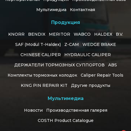
Мультимедиа
Контактная
Продукция
KNORR
BENDIX
MERITOR
WABCO
HALDEX
B.V.
SAF (Modul T-Haldex)
Z-CAM
WEDGE BRAKE
CHINESE CALIPER
HYDRAULIC CALIPER
ДЕРЖАТЕЛИ ТОРМОЗНЫХ СУППОРТОВ
ABS
Комплекты тормозных колодок
Caliper Repair Tools
KING PIN REPAIR KIT
Другие продукты
Customer Support
Мультимедиа
online
Новости
Производственная галерея
Могу я чем-нибудь помочь?
COSTH Product Catalogue