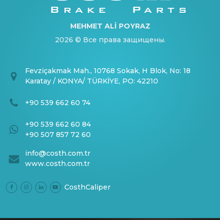
MEHMET ALİ POYRAZ
2026 © Все права защищены.
Fevziçakmak Mah., 10768 Sokak, H Blok, No: 18
Karatay / KONYA/ TÜRKİYE, PO: 42210
+90 539 662 60 74
+90 539 662 60 84
+90 507 857 72 60
info@costh.com.tr
www.costh.com.tr
CosthCaliper