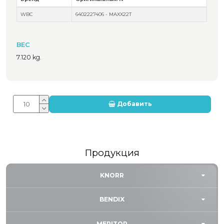
WBC
6402227406 - MAXX22T
ВЕС
7.120 kg.
Добавить
Продукция
KNORR
BENDIX
MERITOR