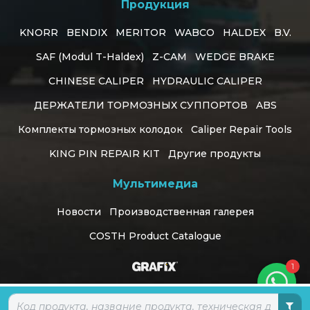
Продукция
KNORR
BENDIX
MERITOR
WABCO
HALDEX
B.V.
SAF (Modul T-Haldex)
Z-CAM
WEDGE BRAKE
CHINESE CALIPER
HYDRAULIC CALIPER
ДЕРЖАТЕЛИ ТОРМОЗНЫХ СУППОРТОВ
ABS
Комплекты тормозных колодок
Caliper Repair Tools
KING PIN REPAIR KIT
Другие продукты
Customer Support
Мультимедиа
online
Новости
Производственная галерея
Могу я чем-нибудь помочь?
COSTH Product Catalogue
1