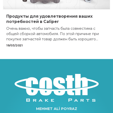
Продукты для удовлетворения ваших
потребностей в Caliper
Очень важно, чтобы запчасть была совместима с
общей сборкой автомобиля. По этой причине при
покупке запчастей товар должен быть хорошего
качества. В противном случае автомобиль неизбежно
19/03/2021
получит неожиданные повреж
MEHMET ALİ POYRAZ