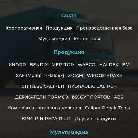
Costh
Корпоративная
Продукция
Производственная база
Мультимедиа
Контактная
Продукция
KNORR
BENDIX
MERITOR
WABCO
HALDEX
B.V.
SAF (Modul T-Haldex)
Z-CAM
WEDGE BRAKE
CHINESE CALIPER
HYDRAULIC CALIPER
ДЕРЖАТЕЛИ ТОРМОЗНЫХ СУППОРТОВ
ABS
Комплекты тормозных колодок
Caliper Repair Tools
KING PIN REPAIR KIT
Другие продукты
Customer Support
Мультимедиа
online