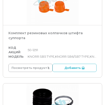
Комплект резиновых колпачков штифта
суппорта
КОД
50-1291
АКЦИЙ
МОДЕЛЬ
KNORR:SB5 TYPE,KNORR:SB6/SB7 TYPE,KNORR:SN6/SN7/SK7 TYPE,KNORR:SL7/ST7 TYPE,KNORR:SM7 TYPE
Посмотреть продукт
Добавить