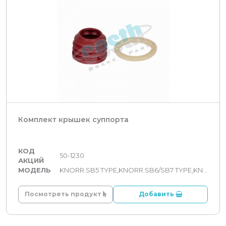
Комплект крышек суппорта
КОД
50-1230
АКЦИЙ
МОДЕЛЬ
KNORR:SB5 TYPE,KNORR:SB6/SB7 TYPE,KNORR:SN5 TYPE,KNORR:SN6/SN7/SK7 TYPE,KNORR:SL7/SM7/ST7 TYPE
Посмотреть продукт
Добавить