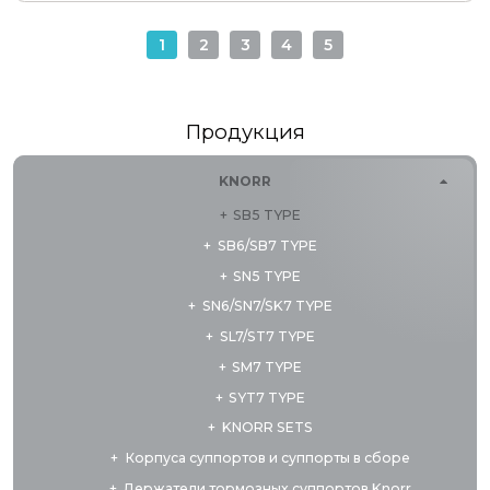
1
2
3
4
5
Продукция
KNORR
SB5 TYPE
SB6/SB7 TYPE
SN5 TYPE
SN6/SN7/SK7 TYPE
SL7/ST7 TYPE
SM7 TYPE
SYT7 TYPE
KNORR SETS
Корпуса суппортов и суппорты в сборе
Держатели тормозных суппортов Knorr