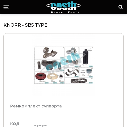
Стоимость торм
Пои
Menü
KNORR - SB5 TYPE
Ремкомплект суппорта
КОД
CST 1011