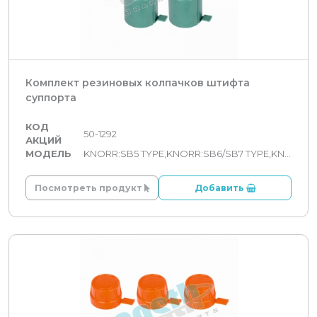
Комплект резиновых колпачков штифта
суппорта
КОД
50-1292
АКЦИЙ
МОДЕЛЬ
KNORR:SB5 TYPE,KNORR:SB6/SB7 TYPE,KNORR:SN6/SN7/SK7 TYPE,KNORR:SL7/ST7 TYPE,KNORR:SM7 TYPE
Посмотреть продукт
Добавить