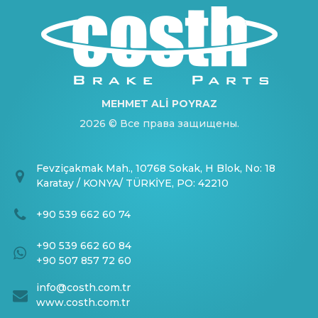
MEHMET ALİ POYRAZ
2026 © Все права защищены.
Fevziçakmak Mah., 10768 Sokak, H Blok, No: 18
Karatay / KONYA/ TÜRKİYE, PO: 42210
+90 539 662 60 74
+90 539 662 60 84
+90 507 857 72 60
info@costh.com.tr
www.costh.com.tr