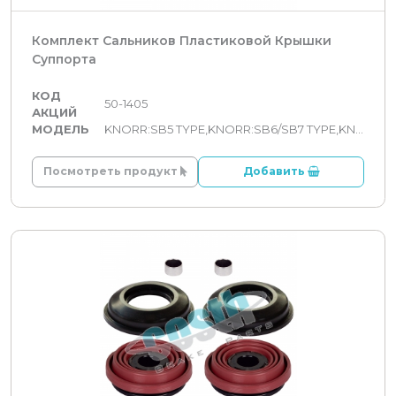
Комплект Сальников Пластиковой Крышки
Суппорта
КОД
50-1405
АКЦИЙ
МОДЕЛЬ
KNORR:SB5 TYPE,KNORR:SB6/SB7 TYPE,KNORR:SN5 TYPE,KNORR:SN6/SN7/SK7 TYPE,KNORR:SL7/SM7 TYPE
Посмотреть продукт
Добавить