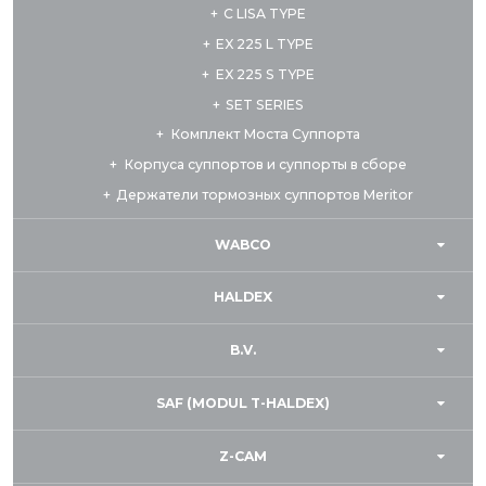
C LISA TYPE
EX 225 L TYPE
EX 225 S TYPE
SET SERIES
Комплект Мостa Суппорта
Корпуса суппортов и суппорты в сборе
Держатели тормозных суппортов Meritor
WABCO
HALDEX
B.V.
SAF (MODUL T-HALDEX)
Z-CAM