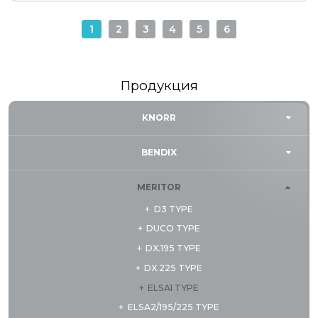
1
2
3
4
5
6
Продукция
KNORR
BENDIX
MERITOR
D3 TYPE
DUCO TYPE
DX.195 TYPE
DX.225 TYPE
ELSA1 TYPE
ELSA2/195/225 TYPE