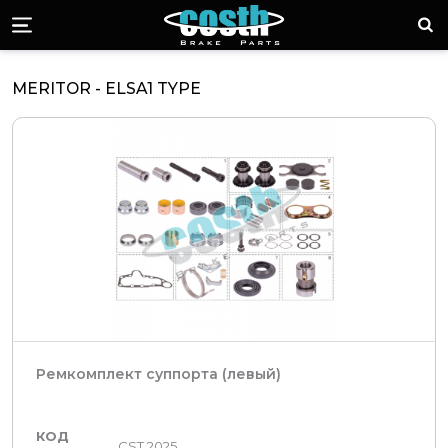
Стоимость торм
Пои
Menü
MERITOR - ELSA1 TYPE
Ремкомплект суппорта (левый)
КОД
CST 2025