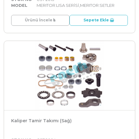
MODEL
MERITOR:LISA SERİSİ,MERITOR:SETLER
Ürünü İncele
Sepete Ekle
Kaliper Tamir Takımı (Sağ)