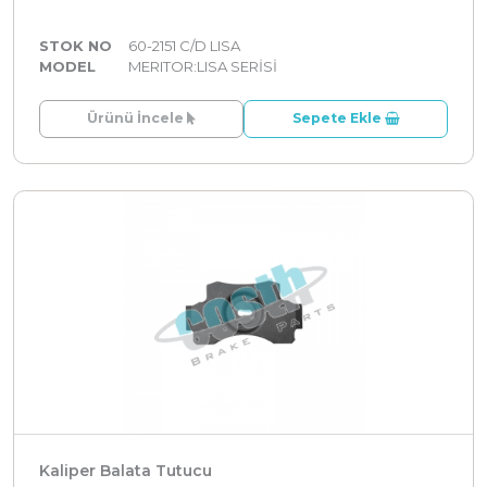
STOK NO
60-2151 C/D LISA
MODEL
MERITOR:LISA SERİSİ
Ürünü İncele
Sepete Ekle
Kaliper Balata Tutucu