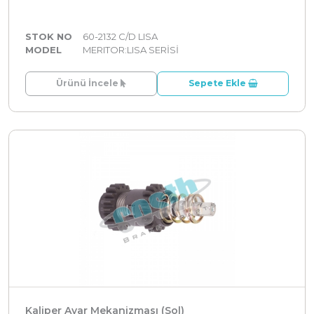
STOK NO
60-2132 C/D LISA
MODEL
MERITOR:LISA SERİSİ
Ürünü İncele
Sepete Ekle
Kaliper Ayar Mekanizması (Sol)