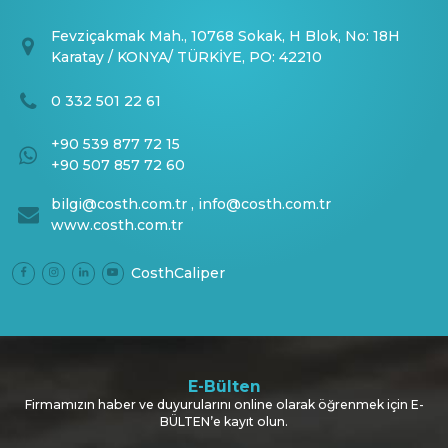
Fevziçakmak Mah., 10768 Sokak, H Blok, No: 18H
Karatay / KONYA/ TÜRKİYE, PO: 42210
0 332 501 22 61
+90 539 877 72 15
+90 507 857 72 60
bilgi@costh.com.tr
,
info@costh.com.tr
www.costh.com.tr
CosthCaliper
E-Bülten
Firmamızın haber ve duyurularını online olarak öğrenmek için E-
BÜLTEN’e kayıt olun.