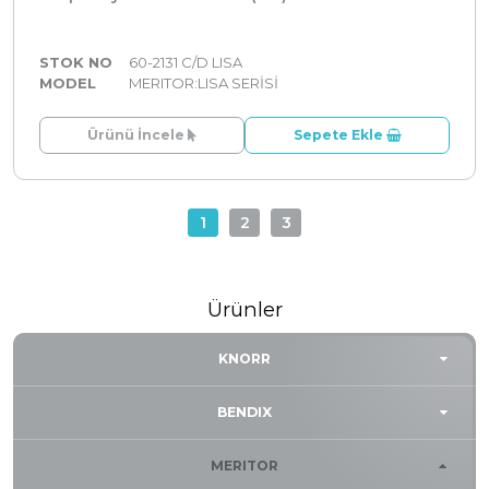
STOK NO
60-2131 C/D LISA
MODEL
MERITOR:LISA SERİSİ
Ürünü İncele
Sepete Ekle
1
2
3
Ürünler
KNORR
BENDIX
MERITOR