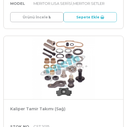
MODEL
MERITOR:LISA SERİSİ,MERITOR:SETLER
Ürünü İncele
Sepete Ekle
Kaliper Tamir Takımı (Sağ)
STOK NO
CST 2015