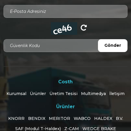
Güvenlik Kodu
Gönder
Costh
Kurumsal
Ürünler
Üretim Tesisi
Multimedya
İletişim
Ürünler
KNORR
BENDIX
MERITOR
WABCO
HALDEX
B.V.
SAF (Modul T-Haldex)
Z-CAM
WEDGE BRAKE