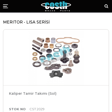
Costh Fren Kalipe
Ara
Menü
MERITOR - LISA SERİSİ
Kaliper Tamir Takımı (Sol)
STOK NO
CST 2029