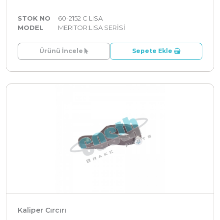
STOK NO
60-2152 C LISA
MODEL
MERITOR:LISA SERİSİ
Ürünü İncele
Sepete Ekle
Kaliper Cırcırı