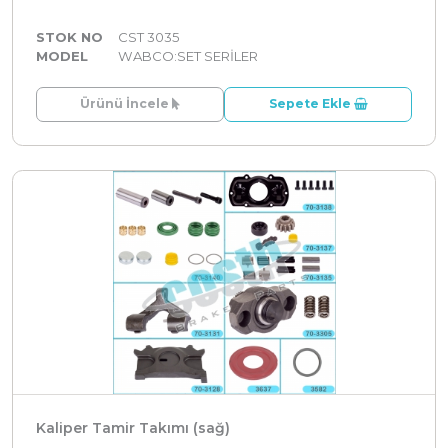
STOK NO
CST 3035
MODEL
WABCO:SET SERİLER
Ürünü İncele
Sepete Ekle
Kaliper Tamir Takımı (sağ)