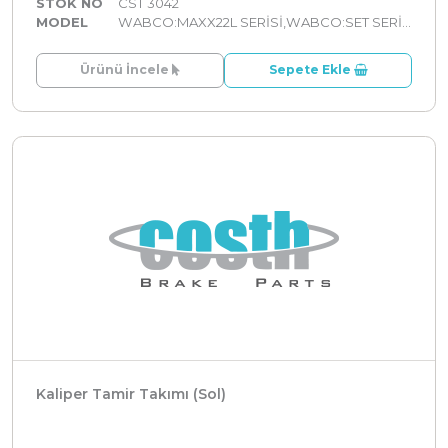
STOK NO
CST 3042
MODEL
WABCO:MAXX22L SERİSİ,WABCO:SET SERİLER
Ürünü İncele
Sepete Ekle
Kaliper Tamir Takımı (Sol)