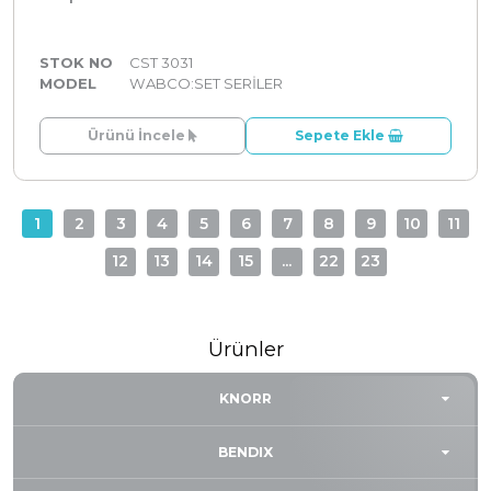
STOK NO
CST 3031
MODEL
WABCO:SET SERİLER
Ürünü İncele
Sepete Ekle
1
2
3
4
5
6
7
8
9
10
11
12
13
14
15
...
22
23
Ürünler
KNORR
BENDIX