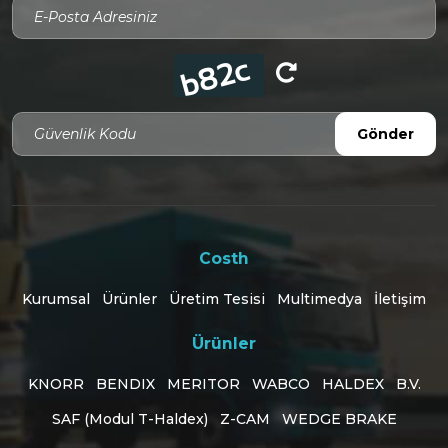
Güvenlik Kodu
Gönder
Costh
Kurumsal
Ürünler
Üretim Tesisi
Multimedya
İletişim
Ürünler
KNORR
BENDIX
MERITOR
WABCO
HALDEX
B.V.
SAF (Modul T-Haldex)
Z-CAM
WEDGE BRAKE