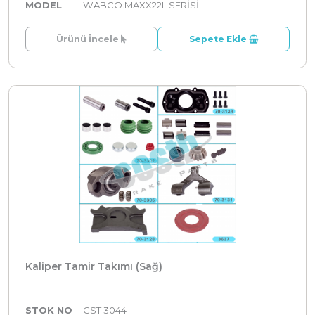
MODEL
WABCO:MAXX22L SERİSİ
Ürünü İncele
Sepete Ekle
Kaliper Tamir Takımı (Sağ)
STOK NO
CST 3044