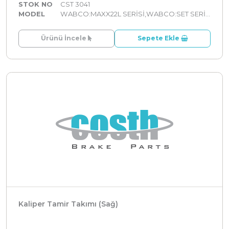
STOK NO
CST 3041
MODEL
WABCO:MAXX22L SERİSİ,WABCO:SET SERİLER
Ürünü İncele
Sepete Ekle
Kaliper Tamir Takımı (Sağ)