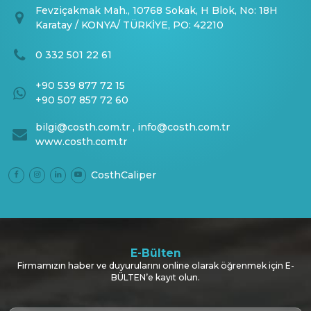
Fevziçakmak Mah., 10768 Sokak, H Blok, No: 18H
Karatay / KONYA/ TÜRKİYE, PO: 42210
0 332 501 22 61
+90 539 877 72 15
+90 507 857 72 60
bilgi@costh.com.tr
,
info@costh.com.tr
www.costh.com.tr
CosthCaliper
E-Bülten
Firmamızın haber ve duyurularını online olarak öğrenmek için E-
BÜLTEN’e kayıt olun.