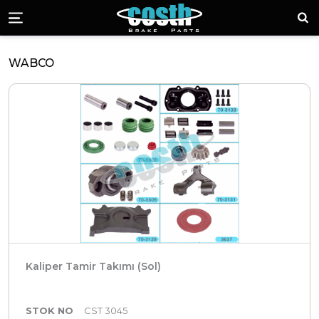
Costh Fren Kalipe
Ara
Menü
WABCO
Kaliper Tamir Takımı (Sol)
STOK NO
CST 3045