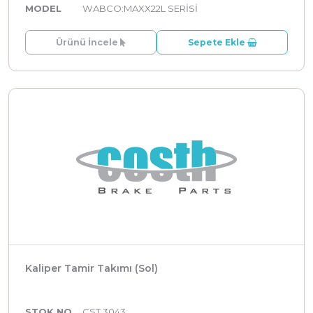
MODEL
WABCO:MAXX22L SERİSİ
Ürünü İncele
Sepete Ekle
Kaliper Tamir Takımı (Sol)
STOK NO
CST 3043