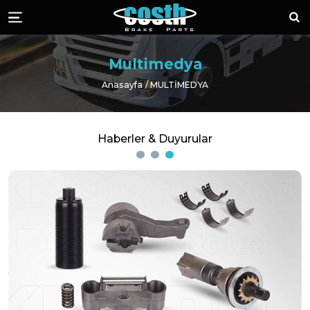
Costh Fren Kalipe
Ara
Menü
Multimedya
Anasayfa
MULTIMEDYA
Haberler & Duyurular