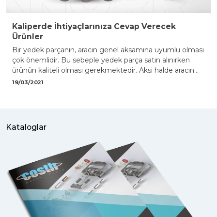
Kaliperde İhtiyaçlarınıza Cevap Verecek
Ürünler
Bir yedek parçanın, aracın genel aksamına uyumlu olması
çok önemlidir. Bu sebeple yedek parça satın alınırken
ürünün kaliteli olması gerekmektedir. Aksi halde aracın
beklenmedik zararlara uğraması kaçınılmaz olur. Yedek
19/03/2021
parçalar, araçların ömrünü etkileyen en önemli faktörlerin
başında gelme
Kataloglar