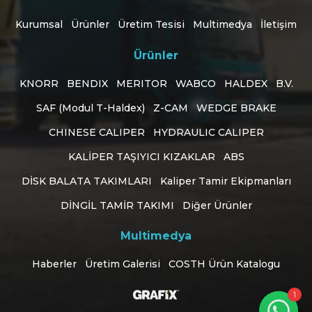
Kurumsal
Ürünler
Üretim Tesisi
Multimedya
İletişim
Ürünler
KNORR
BENDIX
MERITOR
WABCO
HALDEX
B.V.
SAF (Modul T-Haldex)
Z-CAM
WEDGE BRAKE
CHINESE CALIPER
HYDRAULIC CALIPER
KALİPER TAŞIYICI KIZAKLAR
ABS
DİSK BALATA TAKIMLARI
Kaliper Tamir Ekipmanları
Customer Support
online
DİNGİL TAMİR TAKIMI
Diğer Ürünler
Sitemize hoş geldiniz! Size nasıl
Multimedya
yardımcı olabilirim?
Haberler
Üretim Galerisi
COSTH Ürün Katalogu
Konya Web Tasarım
1