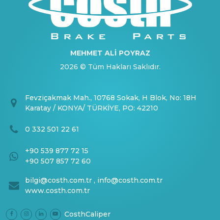
MEHMET ALİ POYRAZ
2026 © Tüm Hakları Saklıdır.
Fevziçakmak Mah., 10768 Sokak, H Blok, No: 18H
Karatay / KONYA/ TÜRKİYE, PO: 42210
0 332 501 22 61
+90 539 877 72 15
+90 507 857 72 60
bilgi@costh.com.tr
,
info@costh.com.tr
www.costh.com.tr
CosthCaliper