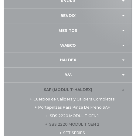
KNORR
BENDIX
MERITOR
WABCO
HALDEX
B.V.
SAF (MODUL T-HALDEX)
Cuerpos de Calipers y Calipers Completas
Portapinzas Para Pinza De Freno SAF
SBS 2220 MODUL T GEN 1
SBS 2220 MODUL T GEN 2
SET SERIES