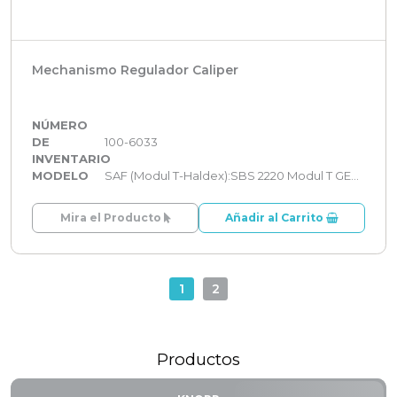
Mechanismo Regulador Caliper
NÚMERO
DE
100-6033
INVENTARIO
MODELO
SAF (Modul T-Haldex):SBS 2220 Modul T GEN 2
Mira el Producto
Añadir al Carrito
1
2
Productos